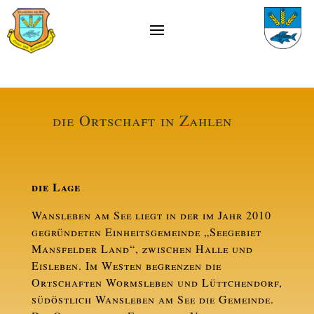
die Ortschaft in Zahlen
Einwohnerzahl (Stand12/2015):
die Lage
576
1
01.Januar 2010
Einheitsgemeinde seit:
Wansleben am See liegt in der im Jahr 2010
7,84 km²
Fläche:
gegründeten Einheitsgemeinde „Seegebiet
Rene´ Liebetanz
Ortsbürgermeister:
Mansfelder Land“, zwischen Halle und
Eisleben. Im Westen begrenzen die
Ortschaften Wormsleben und Lüttchendorf,
südöstlich Wansleben am See die Gemeinde.