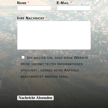
Name
*
E-Mail
*
Ihre Nachricht
*
Ich willige ein, dass diese Website
meine übermittelten Informationen
speichert, sodass meine Anfrage
beantwortet werden kann.
Nachricht Absenden